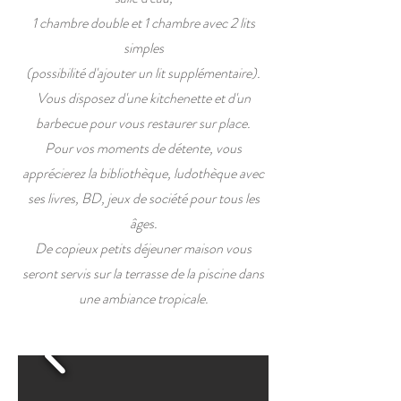
1 chambre double et 1 chambre avec 2 lits
simples
(possibilité d'ajouter un lit supplémentaire).
Vous disposez d'une kitchenette et d'un
barbecue pour vous restaurer sur place.
Pour vos moments de détente, vous
apprécierez la bibliothèque, ludothèque avec
ses livres, BD, jeux de société pour tous les
âges.
De copieux petits déjeuner maison vous
seront servis sur la terrasse de la piscine dans
une ambiance tropicale.